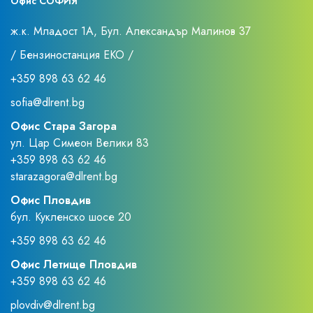
Офис СОФИЯ
ж.к. Младост 1А, Бул. Александър Малинов 37
/ Бензиностанция ЕКО /
+359 898 63 62 46
sofia@dlrent.bg
Офис Стара Загора
ул. Цар Симеон Велики 83
+359 898 63 62 46
starazagora@dlrent.bg
Офис Пловдив
бул. Кукленско шосе 20
+359 898 63 62 46
Офис Летище Пловдив
+359 898 63 62 46
plovdiv@dlrent.bg