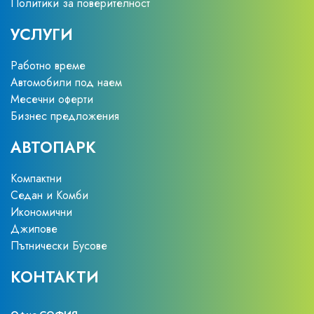
Политики за поверителност
УСЛУГИ
Работно време
Автомобили под наем
Месечни оферти
Бизнес предложения
АВТОПАРК
Компактни
Седан и Комби
Икономични
Джипове
Пътнически Бусове
КОНТАКТИ