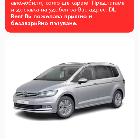
автомобили, които ще карате. Предлагаме
и доставка на удобен за Вас адрес.
DL
Rent Ви пожелава приятно и
безаварийно пътуване.