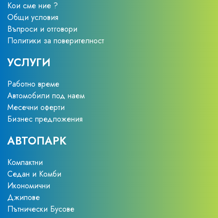
Кои сме ние ?
Общи условия
Въпроси и отговори
Политики за поверителност
УСЛУГИ
Работно време
Автомобили под наем
Месечни оферти
Бизнес предложения
АВТОПАРК
Компактни
Седан и Комби
Икономични
Джипове
Пътнически Бусове