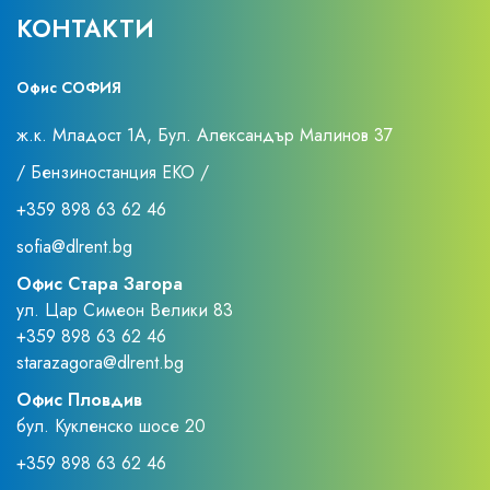
КОНТАКТИ
Офис СОФИЯ
ж.к. Младост 1А, Бул. Александър Малинов 37
/ Бензиностанция ЕКО /
+359 898 63 62 46
sofia@dlrent.bg
Офис Стара Загора
ул. Цар Симеон Велики 83
+359 898 63 62 46
starazagora@dlrent.bg
Офис Пловдив
бул. Кукленско шосе 20
+359 898 63 62 46