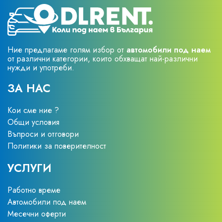
Ние предлагаме голям избор от
автомобили под наем
от различни категории, които обхващат най-различни
нужди и употреби.
ЗА НАС
Кои сме ние ?
Общи условия
Въпроси и отговори
Политики за поверителност
УСЛУГИ
Работно време
Автомобили под наем
Месечни оферти