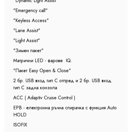
"Dynamic Light Assist"
"Emergency call"
"Keyless Access"
"Lane Assist"
"Light Assist"
"Зимен пакет"
Матрични LED - фарове IQ.
"Пакет Easy Open & Close"
2 бр. USB вход тип С отпред и 2 бр. USB вход
тип С задна конзола
ACC ( Adaptiv Cruise Control )
EPB - електронна ръчна спирачка с функция Auto
HOLD
ISOFIX