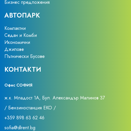
Бизнес предложения
АВТОПАРК
Компактни
Седан и Комби
Икономични
Джипове
Пътнически Бусове
КОНТАКТИ
Офис СОФИЯ
ж.к. Младост 1А, Бул. Александър Малинов 37
/ Бензиностанция ЕКО /
+359 898 63 62 46
sofia@dlrent.bg