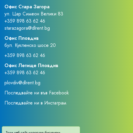
Офис Стара Загора
ул. Цар Симеон Велики 83
+359 898 63 62 46
starazagora@dlrent.bg
Офис Пловдив
бул. Кукленско шосе 20
+359 898 63 62 46
Офис Летище Пловдив
+359 898 63 62 46
plovdiv@dlrent.bg
Последвайте ни във Facebook
Последвайте ни в Инстаграм
Този уеб сайт използва бисквитки.