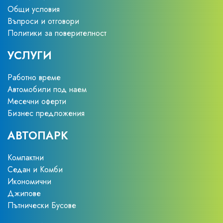
Общи условия
Въпроси и отговори
Политики за поверителност
УСЛУГИ
Работно време
Автомобили под наем
Месечни оферти
Бизнес предложения
АВТОПАРК
Компактни
Седан и Комби
Икономични
Джипове
Пътнически Бусове