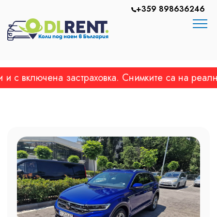
+359 898636246
 включена застраховка. Снимките са на реалните 