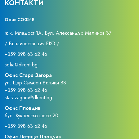
КОНТАКТИ
Офис СОФИЯ
ж.к. Младост 1А, Бул. Александър Малинов 37
/ Бензиностанция ЕКО /
+359 898 63 62 46
sofia@dlrent.bg
Офис Стара Загора
ул. Цар Симеон Велики 83
+359 898 63 62 46
starazagora@dlrent.bg
Офис Пловдив
бул. Кукленско шосе 20
+359 898 63 62 46
Офис Летище Пловдив