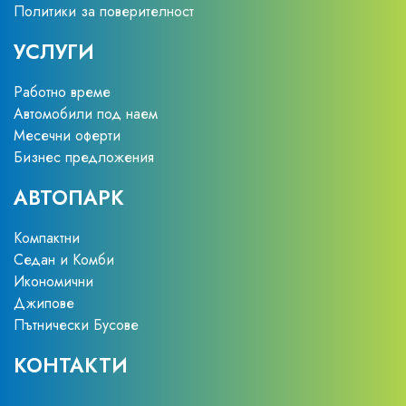
Политики за поверителност
УСЛУГИ
Работно време
Автомобили под наем
Месечни оферти
Бизнес предложения
АВТОПАРК
Компактни
Седан и Комби
Икономични
Джипове
Пътнически Бусове
КОНТАКТИ