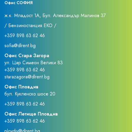
Офис СОФИЯ
ж.к. Младост 1А, Бул. Александър Малинов 37
/ Бензиностанция ЕКО /
+359 898 63 62 46
sofia@dlrent.bg
Офис Стара Загора
ул. Цар Симеон Велики 83
+359 898 63 62 46
starazagora@dlrent.bg
Офис Пловдив
бул. Кукленско шосе 20
+359 898 63 62 46
Офис Летище Пловдив
+359 898 63 62 46
plovdiv@dlrent.bg